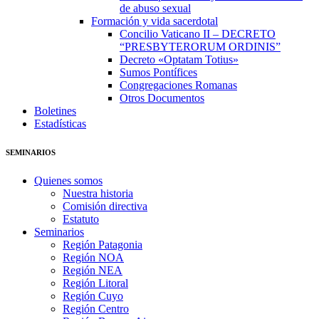
de abuso sexual
Formación y vida sacerdotal
Concilio Vaticano II – DECRETO
“PRESBYTERORUM ORDINIS”
Decreto «Optatam Totius»
Sumos Pontífices
Congregaciones Romanas
Otros Documentos
Boletines
Estadísticas
SEMINARIOS
Quienes somos
Nuestra historia
Comisión directiva
Estatuto
Seminarios
Región Patagonia
Región NOA
Región NEA
Región Litoral
Región Cuyo
Región Centro