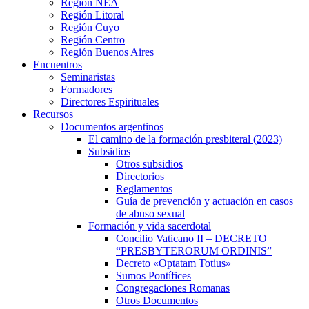
Región NEA
Región Litoral
Región Cuyo
Región Centro
Región Buenos Aires
Encuentros
Seminaristas
Formadores
Directores Espirituales
Recursos
Documentos argentinos
El camino de la formación presbiteral (2023)
Subsidios
Otros subsidios
Directorios
Reglamentos
Guía de prevención y actuación en casos
de abuso sexual
Formación y vida sacerdotal
Concilio Vaticano II – DECRETO
“PRESBYTERORUM ORDINIS”
Decreto «Optatam Totius»
Sumos Pontífices
Congregaciones Romanas
Otros Documentos