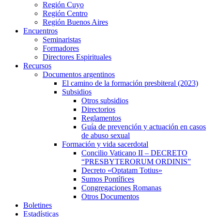
Región Cuyo
Región Centro
Región Buenos Aires
Encuentros
Seminaristas
Formadores
Directores Espirituales
Recursos
Documentos argentinos
El camino de la formación presbiteral (2023)
Subsidios
Otros subsidios
Directorios
Reglamentos
Guía de prevención y actuación en casos
de abuso sexual
Formación y vida sacerdotal
Concilio Vaticano II – DECRETO
“PRESBYTERORUM ORDINIS”
Decreto «Optatam Totius»
Sumos Pontífices
Congregaciones Romanas
Otros Documentos
Boletines
Estadísticas