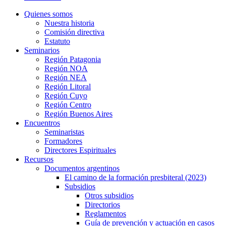
Quienes somos
Nuestra historia
Comisión directiva
Estatuto
Seminarios
Región Patagonia
Región NOA
Región NEA
Región Litoral
Región Cuyo
Región Centro
Región Buenos Aires
Encuentros
Seminaristas
Formadores
Directores Espirituales
Recursos
Documentos argentinos
El camino de la formación presbiteral (2023)
Subsidios
Otros subsidios
Directorios
Reglamentos
Guía de prevención y actuación en casos