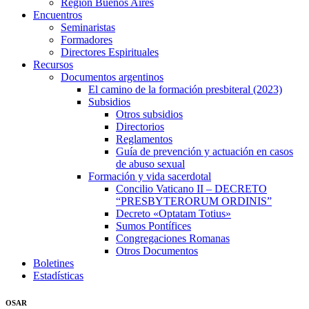
Región Buenos Aires
Encuentros
Seminaristas
Formadores
Directores Espirituales
Recursos
Documentos argentinos
El camino de la formación presbiteral (2023)
Subsidios
Otros subsidios
Directorios
Reglamentos
Guía de prevención y actuación en casos
de abuso sexual
Formación y vida sacerdotal
Concilio Vaticano II – DECRETO
“PRESBYTERORUM ORDINIS”
Decreto «Optatam Totius»
Sumos Pontífices
Congregaciones Romanas
Otros Documentos
Boletines
Estadísticas
OSAR