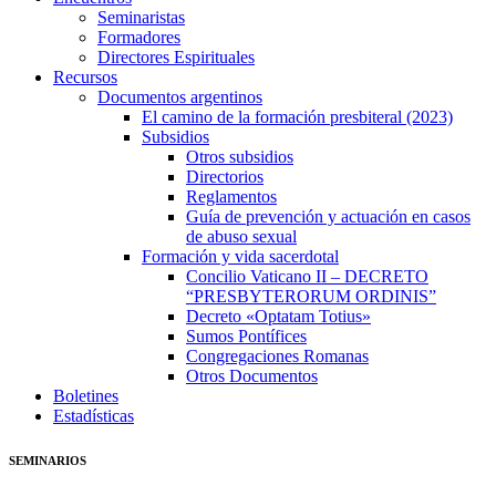
Seminaristas
Formadores
Directores Espirituales
Recursos
Documentos argentinos
El camino de la formación presbiteral (2023)
Subsidios
Otros subsidios
Directorios
Reglamentos
Guía de prevención y actuación en casos
de abuso sexual
Formación y vida sacerdotal
Concilio Vaticano II – DECRETO
“PRESBYTERORUM ORDINIS”
Decreto «Optatam Totius»
Sumos Pontífices
Congregaciones Romanas
Otros Documentos
Boletines
Estadísticas
SEMINARIOS