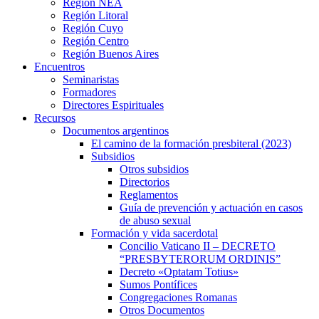
Región NEA
Región Litoral
Región Cuyo
Región Centro
Región Buenos Aires
Encuentros
Seminaristas
Formadores
Directores Espirituales
Recursos
Documentos argentinos
El camino de la formación presbiteral (2023)
Subsidios
Otros subsidios
Directorios
Reglamentos
Guía de prevención y actuación en casos
de abuso sexual
Formación y vida sacerdotal
Concilio Vaticano II – DECRETO
“PRESBYTERORUM ORDINIS”
Decreto «Optatam Totius»
Sumos Pontífices
Congregaciones Romanas
Otros Documentos