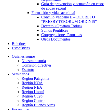
Guía de prevención y actuación en casos
de abuso sexual
Formación y vida sacerdotal
Concilio Vaticano II – DECRETO
“PRESBYTERORUM ORDINIS”
Decreto «Optatam Totius»
Sumos Pontífices
Congregaciones Romanas
Otros Documentos
Boletines
Estadísticas
Quienes somos
Nuestra historia
Comisión directiva
Estatuto
Seminarios
Región Patagonia
Región NOA
Región NEA
Región Litoral
Región Cuyo
Región Centro
Región Buenos Aires
Encuentros