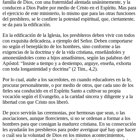
familia de Dios, con una fraternidad alentada unánimemente, y la
conducen a Dios Padre por medio de Cristo en el Espíritu. Mas para
el ejercicio de este ministerio, lo mismo que para las otras funciones
del presbítero, se le confiere la potestad espiritual, que, ciertamente,
se da para la edificación.
En la edificación de la Iglesia, los presbíteros deben vivir con todos
con exquisita delicadeza, a ejemplo del Señor. Deben comportarse
no según el beneplácito de los hombres, sino conforme a las
exigencias de la doctrina y de la vida cristiana, enseñándoles y
amonestándoles como a hijos amadísimos, según las palabras del
Apóstol: “Insiste a tiempo y a destiempo, arguye, enseña, exhorta
con toda longanimidad y doctrina” (2 Tim., 4,2).
Por lo cual, atañe a los sacerdotes, en cuando educadores en la fe,
procurar personalmente, o por medio de otros, que cada uno de los
fieles sea conducido en el Espíritu Santo a cultivar su propia
vocación según el Evangelio, a la caridad sincera y diligente y a la
libertad con que Cristo nos liberó.
De poco servirán las ceremonias, por hermosas que sean, o las
asociaciones, aunque florecientes, si no se ordenan a formar a los
hombres para que consigan la madurez cristiana. En su consecución
les ayudarán los presbíteros para poder averiguar qué hay que hacer
o cuál sea la voluntad de Dios en los mismos acontecimientos,