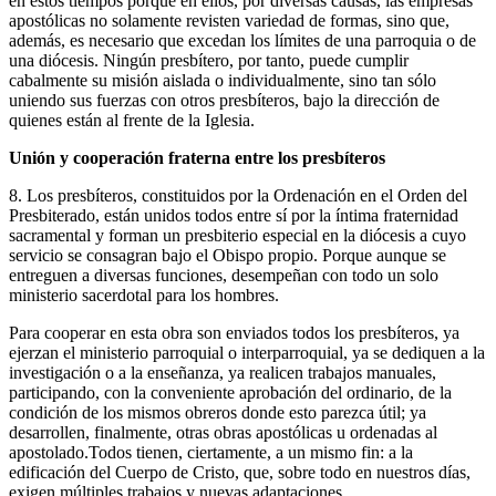
en estos tiempos porque en ellos, por diversas causas, las empresas
apostólicas no solamente revisten variedad de formas, sino que,
además, es necesario que excedan los límites de una parroquia o de
una diócesis. Ningún presbítero, por tanto, puede cumplir
cabalmente su misión aislada o individualmente, sino tan sólo
uniendo sus fuerzas con otros presbíteros, bajo la dirección de
quienes están al frente de la Iglesia.
Unión y cooperación fraterna entre los presbíteros
8. Los presbíteros, constituidos por la Ordenación en el Orden del
Presbiterado, están unidos todos entre sí por la íntima fraternidad
sacramental y forman un presbiterio especial en la diócesis a cuyo
servicio se consagran bajo el Obispo propio. Porque aunque se
entreguen a diversas funciones, desempeñan con todo un solo
ministerio sacerdotal para los hombres.
Para cooperar en esta obra son enviados todos los presbíteros, ya
ejerzan el ministerio parroquial o interparroquial, ya se dediquen a la
investigación o a la enseñanza, ya realicen trabajos manuales,
participando, con la conveniente aprobación del ordinario, de la
condición de los mismos obreros donde esto parezca útil; ya
desarrollen, finalmente, otras obras apostólicas u ordenadas al
apostolado.Todos tienen, ciertamente, a un mismo fin: a la
edificación del Cuerpo de Cristo, que, sobre todo en nuestros días,
exigen múltiples trabajos y nuevas adaptaciones.