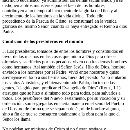
sacrificio eucarístico, ya administren los demás sacramentos, ya se
dediquen a otros ministerios para el bien de los hombres,
contribuyen a un tiempo al incremento de la gloria de Dios y al
crecimiento de los hombres en la vida divina. Todo ello,
procediendo de la Pascua de Cristo, se consumará en la venida
gloriosa del mismo Señor, cuando El haya entregado el Reino a dios
Padre.
Condición de los presbíteros en el mundo
3. Los presbíteros, tomados de entre los hombres y constituidos en
favor de los mismos en las cosas que miran a Dios para ofrecer
ofrendas y sacrificios por los pecados, viven con los demás hombres
como hermanos. Así también el Señor, Jesús, Hijo de Dios, hombre
enviado a los hombres por el Padre, vivió entre nosotros y quiso
asemejarse en todo a sus hermanos, fuera del pecado. Ya lo imitaron
los santos Apóstoles, y el bienaventurado Pablo, doctor de las
gentes, “elegido para predicar el Evangelio de Dios” (Rom., 1,1),
atestigua que se hizo a sí mismo todo para todos, para salvarlos a
todos. Los presbíteros del Nuevo Testamento, por su vocación y su
ordenación, son segregados en cierta manera en el seno del Pueblo
de Dios, no de forma que se separen de él, ni de hombre alguno,
sino a fin de que se consagren totalmente a la obra para la que el
Señor los llama.
No podrían ser ministros de Cristo si no fueran testigos y