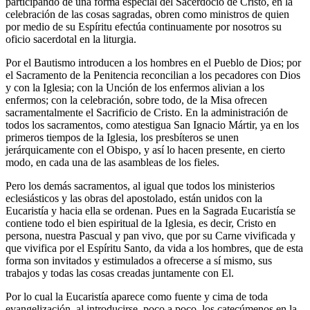
participando de una forma especial del Sacerdocio de Cristo, en la
celebración de las cosas sagradas, obren como ministros de quien
por medio de su Espíritu efectúa continuamente por nosotros su
oficio sacerdotal en la liturgia.
Por el Bautismo introducen a los hombres en el Pueblo de Dios; por
el Sacramento de la Penitencia reconcilian a los pecadores con Dios
y con la Iglesia; con la Unción de los enfermos alivian a los
enfermos; con la celebración, sobre todo, de la Misa ofrecen
sacramentalmente el Sacrificio de Cristo. En la administración de
todos los sacramentos, como atestigua San Ignacio Mártir, ya en los
primeros tiempos de la Iglesia, los presbíteros se unen
jerárquicamente con el Obispo, y así lo hacen presente, en cierto
modo, en cada una de las asambleas de los fieles.
Pero los demás sacramentos, al igual que todos los ministerios
eclesiásticos y las obras del apostolado, están unidos con la
Eucaristía y hacia ella se ordenan. Pues en la Sagrada Eucaristía se
contiene todo el bien espiritual de la Iglesia, es decir, Cristo en
persona, nuestra Pascual y pan vivo, que por su Carne vivificada y
que vivifica por el Espíritu Santo, da vida a los hombres, que de esta
forma son invitados y estimulados a ofrecerse a sí mismo, sus
trabajos y todas las cosas creadas juntamente con El.
Por lo cual la Eucaristía aparece como fuente y cima de toda
evangelización, al introducirse, poco a poco, los catecúmenos en la