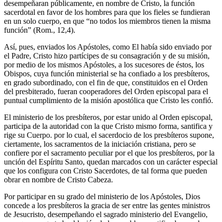
desempeñaran públicamente, en nombre de Cristo, la función
sacerdotal en favor de los hombres para que los fieles se fundieran
en un solo cuerpo, en que “no todos los miembros tienen la misma
función” (Rom., 12,4).
Así, pues, enviados los Apóstoles, como El había sido enviado por
el Padre, Cristo hizo partícipes de su consagración y de su misión,
por medio de los mismos Apóstoles, a los sucesores de éstos, los
Obispos, cuya función ministerial se ha confiado a los presbíteros,
en grado subordinado, con el fin de que, constituidos en el Orden
del presbiterado, fueran cooperadores del Orden episcopal para el
puntual cumplimiento de la misión apostólica que Cristo les confió.
El ministerio de los presbíteros, por estar unido al Orden episcopal,
participa de la autoridad con la que Cristo mismo forma, santifica y
rige su Cuerpo. por lo cual, el sacerdocio de los presbíteros supone,
ciertamente, los sacramentos de la iniciación cristiana, pero se
confiere por el sacramento peculiar por el que los presbíteros, por la
unción del Espíritu Santo, quedan marcados con un carácter especial
que los configura con Cristo Sacerdotes, de tal forma que pueden
obrar en nombre de Cristo Cabeza.
Por participar en su grado del ministerio de los Apóstoles, Dios
concede a los presbíteros la gracia de ser entre las gentes ministros
de Jesucristo, desempeñando el sagrado ministerio del Evangelio,