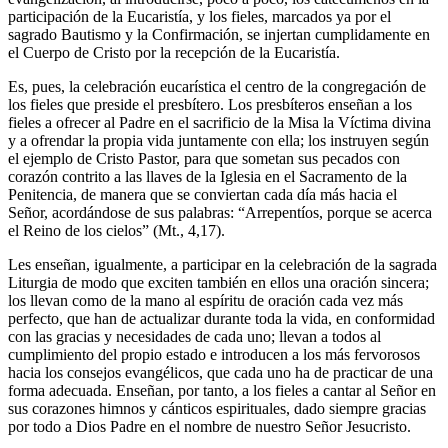
participación de la Eucaristía, y los fieles, marcados ya por el
sagrado Bautismo y la Confirmación, se injertan cumplidamente en
el Cuerpo de Cristo por la recepción de la Eucaristía.
Es, pues, la celebración eucarística el centro de la congregación de
los fieles que preside el presbítero. Los presbíteros enseñan a los
fieles a ofrecer al Padre en el sacrificio de la Misa la Víctima divina
y a ofrendar la propia vida juntamente con ella; los instruyen según
el ejemplo de Cristo Pastor, para que sometan sus pecados con
corazón contrito a las llaves de la Iglesia en el Sacramento de la
Penitencia, de manera que se conviertan cada día más hacia el
Señor, acordándose de sus palabras: “Arrepentíos, porque se acerca
el Reino de los cielos” (Mt., 4,17).
Les enseñan, igualmente, a participar en la celebración de la sagrada
Liturgia de modo que exciten también en ellos una oración sincera;
los llevan como de la mano al espíritu de oración cada vez más
perfecto, que han de actualizar durante toda la vida, en conformidad
con las gracias y necesidades de cada uno; llevan a todos al
cumplimiento del propio estado e introducen a los más fervorosos
hacia los consejos evangélicos, que cada uno ha de practicar de una
forma adecuada. Enseñan, por tanto, a los fieles a cantar al Señor en
sus corazones himnos y cánticos espirituales, dado siempre gracias
por todo a Dios Padre en el nombre de nuestro Señor Jesucristo.