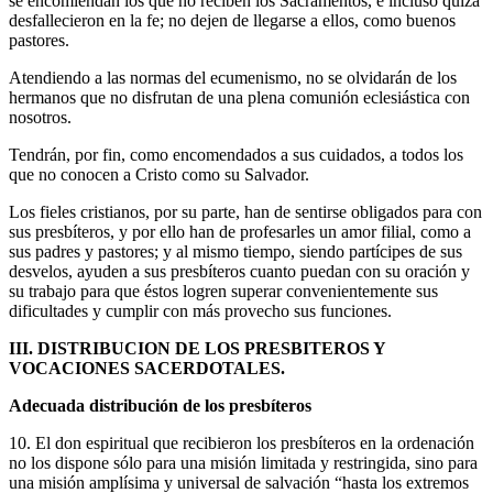
se encomiendan los que no reciben los Sacramentos, e incluso quizá
desfallecieron en la fe; no dejen de llegarse a ellos, como buenos
pastores.
Atendiendo a las normas del ecumenismo, no se olvidarán de los
hermanos que no disfrutan de una plena comunión eclesiástica con
nosotros.
Tendrán, por fin, como encomendados a sus cuidados, a todos los
que no conocen a Cristo como su Salvador.
Los fieles cristianos, por su parte, han de sentirse obligados para con
sus presbíteros, y por ello han de profesarles un amor filial, como a
sus padres y pastores; y al mismo tiempo, siendo partícipes de sus
desvelos, ayuden a sus presbíteros cuanto puedan con su oración y
su trabajo para que éstos logren superar convenientemente sus
dificultades y cumplir con más provecho sus funciones.
III. DISTRIBUCION DE LOS PRESBITEROS Y
VOCACIONES SACERDOTALES.
Adecuada distribución de los presbíteros
10. El don espiritual que recibieron los presbíteros en la ordenación
no los dispone sólo para una misión limitada y restringida, sino para
una misión amplísima y universal de salvación “hasta los extremos