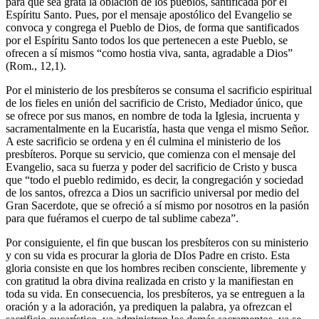
para que sea grata la oblación de los pueblos, santificada por el
Espíritu Santo. Pues, por el mensaje apostólico del Evangelio se
convoca y congrega el Pueblo de Dios, de forma que santificados
por el Espíritu Santo todos los que pertenecen a este Pueblo, se
ofrecen a sí mismos “como hostia viva, santa, agradable a Dios”
(Rom., 12,1).
Por el ministerio de los presbíteros se consuma el sacrificio espiritual
de los fieles en unión del sacrificio de Cristo, Mediador único, que
se ofrece por sus manos, en nombre de toda la Iglesia, incruenta y
sacramentalmente en la Eucaristía, hasta que venga el mismo Señor.
A este sacrificio se ordena y en él culmina el ministerio de los
presbíteros. Porque su servicio, que comienza con el mensaje del
Evangelio, saca su fuerza y poder del sacrificio de Cristo y busca
que “todo el pueblo redimido, es decir, la congregación y sociedad
de los santos, ofrezca a Dios un sacrificio universal por medio del
Gran Sacerdote, que se ofreció a sí mismo por nosotros en la pasión
para que fuéramos el cuerpo de tal sublime cabeza”.
Por consiguiente, el fin que buscan los presbíteros con su ministerio
y con su vida es procurar la gloria de DIos Padre en cristo. Esta
gloria consiste en que los hombres reciben consciente, libremente y
con gratitud la obra divina realizada en cristo y la manifiestan en
toda su vida. En consecuencia, los presbíteros, ya se entreguen a la
oración y a la adoración, ya prediquen la palabra, ya ofrezcan el