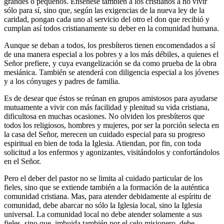
grandes o pequeños. Enséñese también a los cristianos a no vivir
sólo para sí, sino que, según las exigencias de la nueva ley de la
caridad, pongan cada uno al servicio del otro el don que recibió y
cumplan así todos cristianamente su deber en la comunidad humana.
Aunque se deban a todos, los presbíteros tienen encomendados a sí
de una manera especial a los pobres y a los más débiles, a quienes el
Señor prefiere, y cuya evangelización se da como prueba de la obra
mesiánica. También se atenderá con diligencia especial a los jóvenes
y a los cónyuges y padres de familia.
Es de desear que éstos se reúnan en grupos amistosos para ayudarse
mutuamente a vivir con más facilidad y plenitud su vida cristiana,
dificultosa en muchas ocasiones. No olviden los presbíteros que
todos los religiosos, hombres y mujeres, por ser la porción selecta en
la casa del Señor, merecen un cuidado especial para su progreso
espiritual en bien de toda la Iglesia. Atiendan, por fin, con toda
solicitud a los enfermos y agonizantes, visitándolos y confortándolos
en el Señor.
Pero el deber del pastor no se limita al cuidado particular de los
fieles, sino que se extiende también a la formación de la auténtica
comunidad cristiana. Mas, para atender debidamente al espíritu de
comunidad, debe abarcar no sólo la Iglesia local, sino la Iglesia
universal. La comunidad local no debe atender solamente a sus
fieles, sino que, imbuida también por el celo misionero, debe