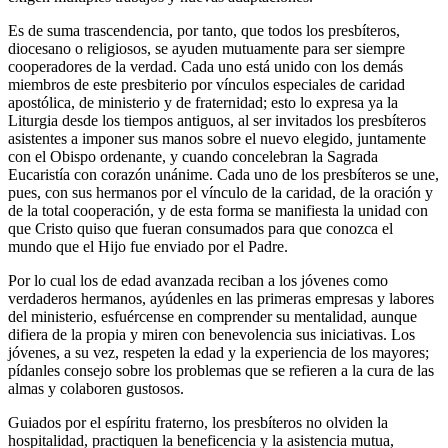
Es de suma trascendencia, por tanto, que todos los presbíteros,
diocesano o religiosos, se ayuden mutuamente para ser siempre
cooperadores de la verdad. Cada uno está unido con los demás
miembros de este presbiterio por vínculos especiales de caridad
apostólica, de ministerio y de fraternidad; esto lo expresa ya la
Liturgia desde los tiempos antiguos, al ser invitados los presbíteros
asistentes a imponer sus manos sobre el nuevo elegido, juntamente
con el Obispo ordenante, y cuando concelebran la Sagrada
Eucaristía con corazón unánime. Cada uno de los presbíteros se une,
pues, con sus hermanos por el vínculo de la caridad, de la oración y
de la total cooperación, y de esta forma se manifiesta la unidad con
que Cristo quiso que fueran consumados para que conozca el
mundo que el Hijo fue enviado por el Padre.
Por lo cual los de edad avanzada reciban a los jóvenes como
verdaderos hermanos, ayúdenles en las primeras empresas y labores
del ministerio, esfuércense en comprender su mentalidad, aunque
difiera de la propia y miren con benevolencia sus iniciativas. Los
jóvenes, a su vez, respeten la edad y la experiencia de los mayores;
pídanles consejo sobre los problemas que se refieren a la cura de las
almas y colaboren gustosos.
Guiados por el espíritu fraterno, los presbíteros no olviden la
hospitalidad, practiquen la beneficencia y la asistencia mutua,