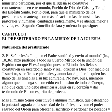
ministerio participan, por el que la Iglesia se constituye
constantemente en este mundo, Pueblo de Dios de Cristo y Templo
del Espíritu Santo. Por lo cual, para que el ministerio de los
presbíteros se mantenga con más eficacia en las circunstancias
pastorales y humanas, cambiadas radicalmente, y se atienda mejor a
su vida, este Sagrado Concilio declara y ordena lo que sigue:
CAPITULO I
EL PRESBITERADO EN LA MISION DE LA IGLESIA
Naturaleza del presbiterado
2. El Señor Jesús “a quien el Padre santificó y envió al mundo” (Jn.,
10,36), hizo partícipe a todo su Cuerpo Místico de la unción del
Espíritu con que El está ungido: pues en El todos los fieles se
constituyen en sacerdocio santo y real, ofrecen a Dios, por medio de
Jesucristo, sacrificios espirituales y anuncian el poder de quien los
llamó de las tinieblas a su luz admirable. No hay, pues, miembro
alguno que no tenga su cometido en la misión de todo el Cuerpo,
sino que cada uno debe glorificar a Jesús en su corazón y dar
testimonio de El con espíritu de profecía.
Mas el mismo Señor constituyó a algunos ministros, que ostentando
la potestad sagrada en la sociedad de los fieles, tuvieran el poder
sagrado del Orden para ofrecer el sacrificio y perdonar los pecados y