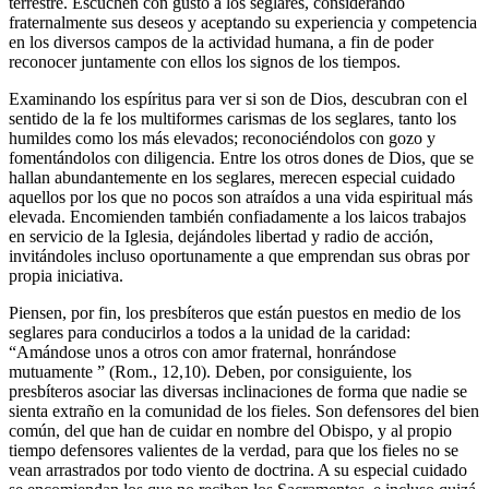
terrestre. Escuchen con gusto a los seglares, considerando
fraternalmente sus deseos y aceptando su experiencia y competencia
en los diversos campos de la actividad humana, a fin de poder
reconocer juntamente con ellos los signos de los tiempos.
Examinando los espíritus para ver si son de Dios, descubran con el
sentido de la fe los multiformes carismas de los seglares, tanto los
humildes como los más elevados; reconociéndolos con gozo y
fomentándolos con diligencia. Entre los otros dones de Dios, que se
hallan abundantemente en los seglares, merecen especial cuidado
aquellos por los que no pocos son atraídos a una vida espiritual más
elevada. Encomienden también confiadamente a los laicos trabajos
en servicio de la Iglesia, dejándoles libertad y radio de acción,
invitándoles incluso oportunamente a que emprendan sus obras por
propia iniciativa.
Piensen, por fin, los presbíteros que están puestos en medio de los
seglares para conducirlos a todos a la unidad de la caridad:
“Amándose unos a otros con amor fraternal, honrándose
mutuamente ” (Rom., 12,10). Deben, por consiguiente, los
presbíteros asociar las diversas inclinaciones de forma que nadie se
sienta extraño en la comunidad de los fieles. Son defensores del bien
común, del que han de cuidar en nombre del Obispo, y al propio
tiempo defensores valientes de la verdad, para que los fieles no se
vean arrastrados por todo viento de doctrina. A su especial cuidado