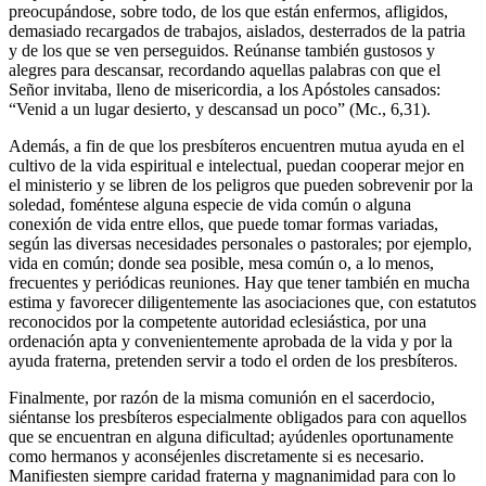
preocupándose, sobre todo, de los que están enfermos, afligidos,
demasiado recargados de trabajos, aislados, desterrados de la patria
y de los que se ven perseguidos. Reúnanse también gustosos y
alegres para descansar, recordando aquellas palabras con que el
Señor invitaba, lleno de misericordia, a los Apóstoles cansados:
“Venid a un lugar desierto, y descansad un poco” (Mc., 6,31).
Además, a fin de que los presbíteros encuentren mutua ayuda en el
cultivo de la vida espiritual e intelectual, puedan cooperar mejor en
el ministerio y se libren de los peligros que pueden sobrevenir por la
soledad, foméntese alguna especie de vida común o alguna
conexión de vida entre ellos, que puede tomar formas variadas,
según las diversas necesidades personales o pastorales; por ejemplo,
vida en común; donde sea posible, mesa común o, a lo menos,
frecuentes y periódicas reuniones. Hay que tener también en mucha
estima y favorecer diligentemente las asociaciones que, con estatutos
reconocidos por la competente autoridad eclesiástica, por una
ordenación apta y convenientemente aprobada de la vida y por la
ayuda fraterna, pretenden servir a todo el orden de los presbíteros.
Finalmente, por razón de la misma comunión en el sacerdocio,
siéntanse los presbíteros especialmente obligados para con aquellos
que se encuentran en alguna dificultad; ayúdenles oportunamente
como hermanos y aconséjenles discretamente si es necesario.
Manifiesten siempre caridad fraterna y magnanimidad para con lo