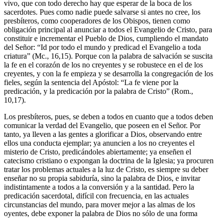
vivo, que con todo derecho hay que esperar de la boca de los
sacerdotes. Pues como nadie puede salvarse si antes no cree, los
presbíteros, como cooperadores de los Obispos, tienen como
obligación principal al anunciar a todos el Evangelio de Cristo, para
constituir e incrementar el Pueblo de Dios, cumpliendo el mandato
del Señor: “Id por todo el mundo y predicad el Evangelio a toda
criatura” (Mc., 16,15). Porque con la palabra de salvación se suscita
la fe en el corazón de los no creyentes y se robustece en el de los
creyentes, y con la fe empieza y se desarrolla la congregación de los
fieles, según la sentencia del Apóstol: “La fe viene por la
predicación, y la predicación por la palabra de Cristo” (Rom.,
10,17).
Los presbíteros, pues, se deben a todos en cuanto que a todos deben
comunicar la verdad del Evangelio, que poseen en el Señor. Por
tanto, ya lleven a las gentes a glorificar a Dios, observando entre
ellos una conducta ejemplar; ya anuncien a los no creyentes el
misterio de Cristo, predicándoles abiertamente; ya enseñen el
catecismo cristiano o expongan la doctrina de la Iglesia; ya procuren
tratar los problemas actuales a la luz de Cristo, es siempre su deber
enseñar no su propia sabiduría, sino la palabra de Dios, e invitar
indistintamente a todos a la conversión y a la santidad. Pero la
predicación sacerdotal, difícil con frecuencia, en las actuales
circunstancias del mundo, para mover mejor a las almas de los
oyentes, debe exponer la palabra de Dios no sólo de una forma