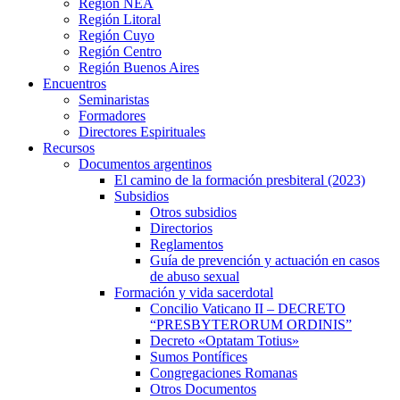
Región NEA
Región Litoral
Región Cuyo
Región Centro
Región Buenos Aires
Encuentros
Seminaristas
Formadores
Directores Espirituales
Recursos
Documentos argentinos
El camino de la formación presbiteral (2023)
Subsidios
Otros subsidios
Directorios
Reglamentos
Guía de prevención y actuación en casos
de abuso sexual
Formación y vida sacerdotal
Concilio Vaticano II – DECRETO
“PRESBYTERORUM ORDINIS”
Decreto «Optatam Totius»
Sumos Pontífices
Congregaciones Romanas
Otros Documentos