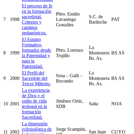
El proceso de fe
en la formación
Pbro. Emilio
sacerdotal.
S.C. de
7
1998
Lavaniego
PAT
Criterios y
Bariloche
Gonzáles
caminos
pedagógicos.
El Equipo
Formativo,
La
formador desde
Pbro. Lorenzo
8
1999
Montonera
BS AS
la Paternidad y
Trujillo
Bs. As.
para la
Paternidad.
El Perfil del
La
Sosa – Galli –
9
2000
Sacerdote del
Montonera
BS AS
Recondo
Tercer Milenio.
Bs. As.
La experiencia
de Dios y el
estilo de vida
Jiménez Ortiz,
10
2001
Salta
NOA
teologal en la
SDB
formación
Sacerdotal.
La dimensión
eclesiológica de
Jorge Scampini,
11
2002
San Juan
CUYO