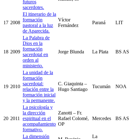
futuros
sacerdotes.
El itinerario de la
formación
Víctor
17
2008
Paraná
LIT
pastoral a la luz
Fernández
de Aparecida.
La Palabra de
Dios en la
formación
18
2009
Jorge Blunda
La Plata
BS AS
sacerdotal en
orden al
ministerio.
La unidad de la
formación
sacerdotal:
C. Giaquinta –
19
2010
Tucumán
NOA
relación entre la
Hugo Santiago
formación inicial
y la permanente.
La psicología y
la dirección
Zanotti – Fr.
20
2011
espiritual en el
Rafael Colomé,
Mercedes
BS AS
acompañamiento
OP
formativo.
La dimensión
La