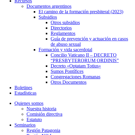
Recursos
Documentos argentinos
El camino de la formación presbiteral (2023)
Subsidios
Otros subsidios
Directorios
Reglamentos
Guía de prevención y actuación en casos
de abuso sexual
Formación y vida sacerdotal
Concilio Vaticano II – DECRETO
“PRESBYTERORUM ORDINIS”
Decreto «Optatam Totius»
Sumos Pontífices
Congregaciones Romanas
Otros Documentos
Boletines
Estadísticas
Quienes somos
Nuestra historia
Comisión directiva
Estatuto
Seminarios
Región Patagonia