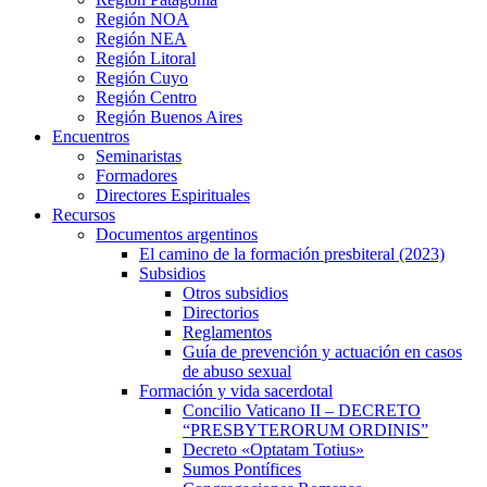
Región NOA
Región NEA
Región Litoral
Región Cuyo
Región Centro
Región Buenos Aires
Encuentros
Seminaristas
Formadores
Directores Espirituales
Recursos
Documentos argentinos
El camino de la formación presbiteral (2023)
Subsidios
Otros subsidios
Directorios
Reglamentos
Guía de prevención y actuación en casos
de abuso sexual
Formación y vida sacerdotal
Concilio Vaticano II – DECRETO
“PRESBYTERORUM ORDINIS”
Decreto «Optatam Totius»
Sumos Pontífices