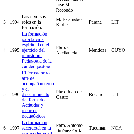
José M.
Recondo
Los diversos
M. Estanislao
3
1994
roles en la
Paraná
LIT
Karlic
formación.
La formación
para la vida
espiritual en el
Pbro. C.
4
1995
ejercicio del
Mendoza
CUYO
Avellaneda
ministerio.
Pedagogía de la
caridad pastoral.
El formador y el
arte del
acompañamiento
y el
Pbro. Juan de
5
1996
discernimiento
Rosario
LIT
Castro
del formado.
Actitudes y
recursos
pedagógicos.
La formación
Pbro. Antonio
6
1997
sacerdotal en la
Tucumán
NOA
Jiménez Ortiz
postmodernidad.