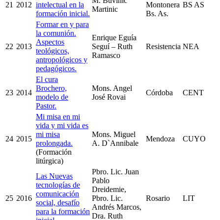
M. Buvinic
21
2012
intelectual en la
Montonera
BS AS
Martinic
formación inicial.
Bs. As.
Formar en y para
la comunión.
Enrique Eguía
Aspectos
22
2013
Seguí – Ruth
Resistencia
NEA
teológicos,
Ramasco
antropológicos y
pedagógicos.
El cura
Brochero,
Mons. Angel
23
2014
Córdoba
CENT
modelo de
José Rovai
Pastor.
Mi misa en mi
vida y mi vida es
mi misa
Mons. Miguel
24
2015
Mendoza
CUYO
prolongada.
A. D`Annibale
(Formación
litúrgica)
Pbro. Lic. Juan
Las Nuevas
Pablo
tecnologías de
Dreidemie,
comunicación
25
2016
Pbro. Lic.
Rosario
LIT
social, desafío
Andrés Marcos,
para la formación
Dra. Ruth