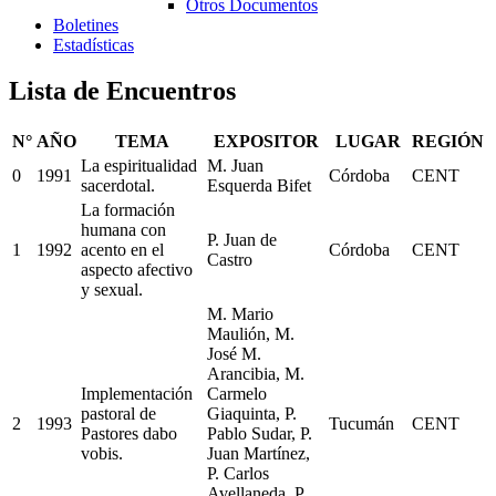
Otros Documentos
Boletines
Estadísticas
Lista de Encuentros
N°
AÑO
TEMA
EXPOSITOR
LUGAR
REGIÓN
La espiritualidad
M. Juan
0
1991
Córdoba
CENT
sacerdotal.
Esquerda Bifet
La formación
humana con
P. Juan de
1
1992
acento en el
Córdoba
CENT
Castro
aspecto afectivo
y sexual.
M. Mario
Maulión, M.
José M.
Arancibia, M.
Implementación
Carmelo
pastoral de
Giaquinta, P.
2
1993
Tucumán
CENT
Pastores dabo
Pablo Sudar, P.
vobis.
Juan Martínez,
P. Carlos
Avellaneda, P.