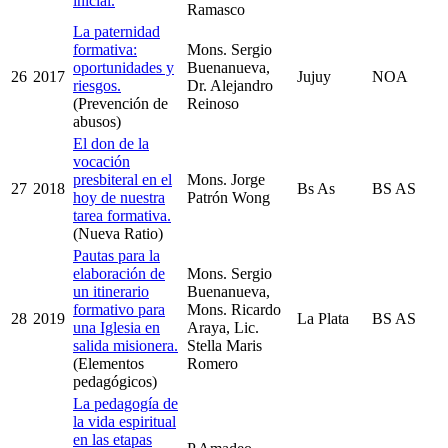
inicial.
Ramasco
La paternidad
formativa:
Mons. Sergio
oportunidades y
Buenanueva,
26
2017
Jujuy
NOA
riesgos.
Dr. Alejandro
(Prevención de
Reinoso
abusos)
El don de la
vocación
presbiteral en el
Mons. Jorge
27
2018
Bs As
BS AS
hoy de nuestra
Patrón Wong
tarea formativa.
(Nueva Ratio)
Pautas para la
elaboración de
Mons. Sergio
un itinerario
Buenanueva,
formativo para
Mons. Ricardo
28
2019
La Plata
BS AS
una Iglesia en
Araya, Lic.
salida misionera.
Stella Maris
(Elementos
Romero
pedagógicos)
La pedagogía de
la vida espiritual
en las etapas