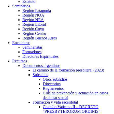
Estatuto
Seminarios
Región Patagonia
Región NOA
Región NEA
Región Litoral
Región Cuyo
Región Centro
Región Buenos Aires
Encuentros
Seminaristas
Formadores
Directores Espirituales
Recursos
Documentos argentinos
El camino de la formación presbiteral (2023)
Subsidios
Otros subsidios
Directorios
Reglamentos
Guía de prevención y actuación en casos
de abuso sexual
Formación y vida sacerdotal
Concilio Vaticano II – DECRETO
“PRESBYTERORUM ORDINIS”