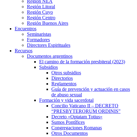
Región NEA
Región Litoral
Región Cuyo
Región Centro
Región Buenos Aires
Encuentros
Seminaristas
Formadores
Directores Espirituales
Recursos
Documentos argentinos
El camino de la formación presbiteral (2023)
Subsidios
Otros subsidios
Directorios
Reglamentos
Guía de prevención y actuación en casos
de abuso sexual
Formación y vida sacerdotal
Concilio Vaticano II – DECRETO
“PRESBYTERORUM ORDINIS”
Decreto «Optatam Totius»
Sumos Pontífices
Congregaciones Romanas
Otros Documentos