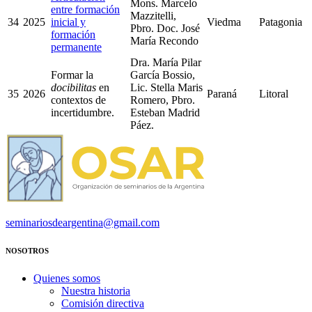
Mons. Marcelo
entre formación
Mazzitelli,
34
2025
inicial y
Viedma
Patagonia
Pbro. Doc. José
formación
María Recondo
permanente
Dra. María Pilar
Formar la
García Bossio,
docibilitas
en
Lic. Stella Maris
35
2026
Paraná
Litoral
contextos de
Romero, Pbro.
incertidumbre.
Esteban Madrid
Páez.
seminariosdeargentina@gmail.com
NOSOTROS
Quienes somos
Nuestra historia
Comisión directiva