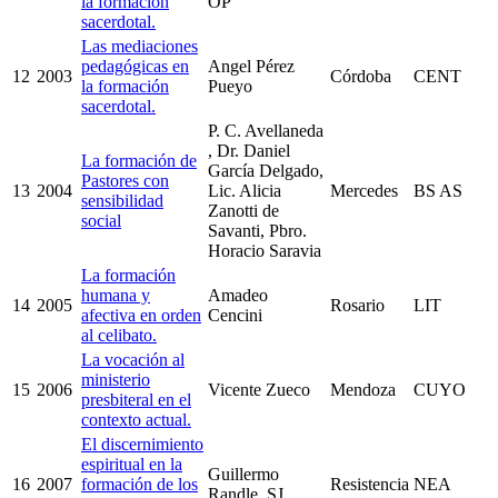
la formación
OP
sacerdotal.
Las mediaciones
pedagógicas en
Angel Pérez
12
2003
Córdoba
CENT
la formación
Pueyo
sacerdotal.
P. C. Avellaneda
, Dr. Daniel
La formación de
García Delgado,
Pastores con
13
2004
Lic. Alicia
Mercedes
BS AS
sensibilidad
Zanotti de
social
Savanti, Pbro.
Horacio Saravia
La formación
humana y
Amadeo
14
2005
Rosario
LIT
afectiva en orden
Cencini
al celibato.
La vocación al
ministerio
15
2006
Vicente Zueco
Mendoza
CUYO
presbiteral en el
contexto actual.
El discernimiento
espiritual en la
Guillermo
16
2007
formación de los
Resistencia
NEA
Randle, SJ