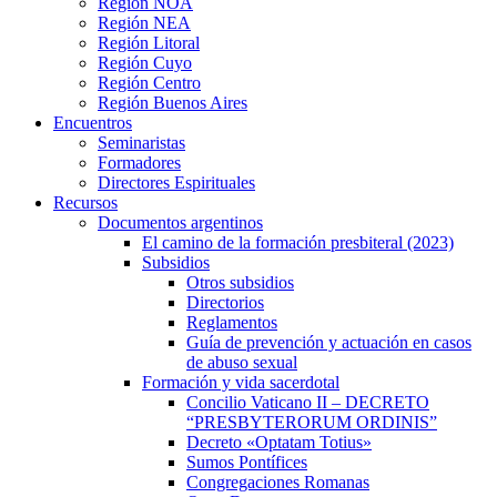
Región NOA
Región NEA
Región Litoral
Región Cuyo
Región Centro
Región Buenos Aires
Encuentros
Seminaristas
Formadores
Directores Espirituales
Recursos
Documentos argentinos
El camino de la formación presbiteral (2023)
Subsidios
Otros subsidios
Directorios
Reglamentos
Guía de prevención y actuación en casos
de abuso sexual
Formación y vida sacerdotal
Concilio Vaticano II – DECRETO
“PRESBYTERORUM ORDINIS”
Decreto «Optatam Totius»
Sumos Pontífices
Congregaciones Romanas