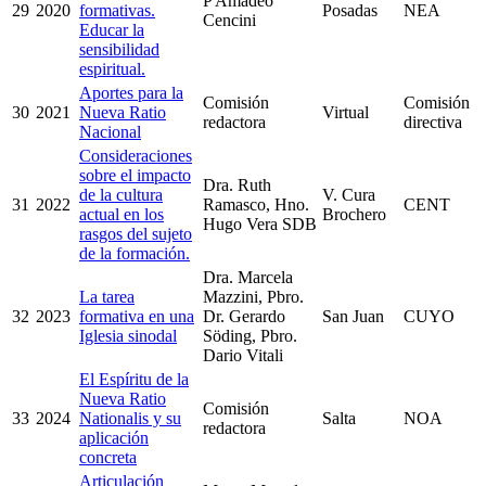
P Amadeo
29
2020
formativas.
Posadas
NEA
Cencini
Educar la
sensibilidad
espiritual.
Aportes para la
Comisión
Comisión
30
2021
Nueva Ratio
Virtual
redactora
directiva
Nacional
Consideraciones
sobre el impacto
Dra. Ruth
de la cultura
V. Cura
31
2022
Ramasco, Hno.
CENT
actual en los
Brochero
Hugo Vera SDB
rasgos del sujeto
de la formación.
Dra. Marcela
La tarea
Mazzini, Pbro.
32
2023
formativa en una
Dr. Gerardo
San Juan
CUYO
Iglesia sinodal
Söding, Pbro.
Dario Vitali
El Espíritu de la
Nueva Ratio
Comisión
33
2024
Nationalis y su
Salta
NOA
redactora
aplicación
concreta
Articulación