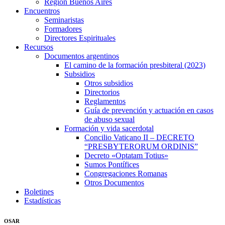
Región Buenos Aires
Encuentros
Seminaristas
Formadores
Directores Espirituales
Recursos
Documentos argentinos
El camino de la formación presbiteral (2023)
Subsidios
Otros subsidios
Directorios
Reglamentos
Guía de prevención y actuación en casos
de abuso sexual
Formación y vida sacerdotal
Concilio Vaticano II – DECRETO
“PRESBYTERORUM ORDINIS”
Decreto «Optatam Totius»
Sumos Pontífices
Congregaciones Romanas
Otros Documentos
Boletines
Estadísticas
OSAR