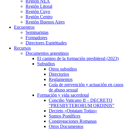
Región NEA
Región Litoral
Región Cuyo
Región Centro
Región Buenos Aires
Encuentros
Seminaristas
Formadores
Directores Espirituales
Recursos
Documentos argentinos
El camino de la formación presbiteral (2023)
Subsidios
Otros subsidios
Directorios
Reglamentos
Guía de prevención y actuación en casos
de abuso sexual
Formación y vida sacerdotal
Concilio Vaticano II – DECRETO
“PRESBYTERORUM ORDINIS”
Decreto «Optatam Totius»
Sumos Pontífices
Congregaciones Romanas
Otros Documentos