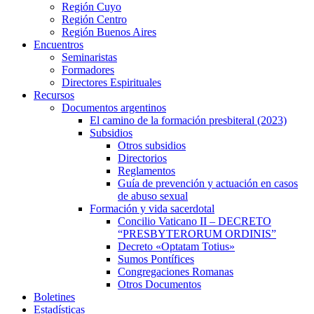
Región Cuyo
Región Centro
Región Buenos Aires
Encuentros
Seminaristas
Formadores
Directores Espirituales
Recursos
Documentos argentinos
El camino de la formación presbiteral (2023)
Subsidios
Otros subsidios
Directorios
Reglamentos
Guía de prevención y actuación en casos
de abuso sexual
Formación y vida sacerdotal
Concilio Vaticano II – DECRETO
“PRESBYTERORUM ORDINIS”
Decreto «Optatam Totius»
Sumos Pontífices
Congregaciones Romanas
Otros Documentos
Boletines
Estadísticas