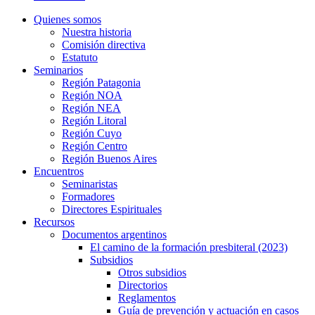
Quienes somos
Nuestra historia
Comisión directiva
Estatuto
Seminarios
Región Patagonia
Región NOA
Región NEA
Región Litoral
Región Cuyo
Región Centro
Región Buenos Aires
Encuentros
Seminaristas
Formadores
Directores Espirituales
Recursos
Documentos argentinos
El camino de la formación presbiteral (2023)
Subsidios
Otros subsidios
Directorios
Reglamentos
Guía de prevención y actuación en casos