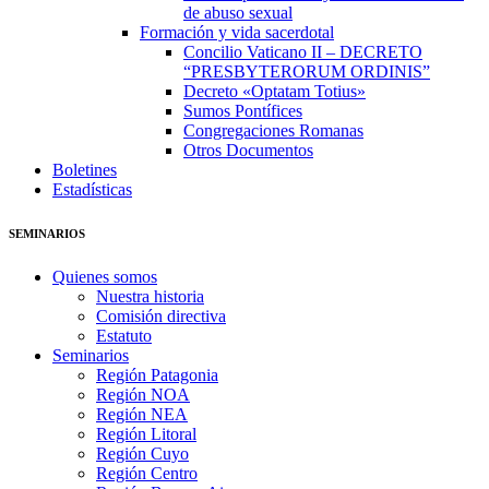
de abuso sexual
Formación y vida sacerdotal
Concilio Vaticano II – DECRETO
“PRESBYTERORUM ORDINIS”
Decreto «Optatam Totius»
Sumos Pontífices
Congregaciones Romanas
Otros Documentos
Boletines
Estadísticas
SEMINARIOS
Quienes somos
Nuestra historia
Comisión directiva
Estatuto
Seminarios
Región Patagonia
Región NOA
Región NEA
Región Litoral
Región Cuyo
Región Centro