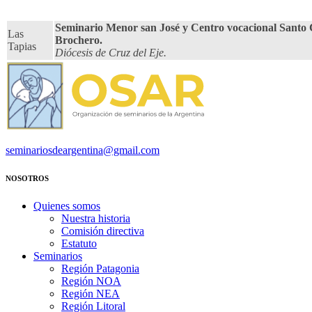
Seminario Menor san José y Centro vocacional Santo
Las
Brochero.
Tapias
Diócesis de Cruz del Eje.
seminariosdeargentina@gmail.com
NOSOTROS
Quienes somos
Nuestra historia
Comisión directiva
Estatuto
Seminarios
Región Patagonia
Región NOA
Región NEA
Región Litoral