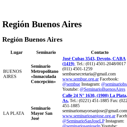
Región Buenos Aires
Región Buenos Aires
Lugar
Seminario
Contacto
José Cubas 3543, Devoto, CABA
(1419)
Tel.: (011) 4501-2048/0017
Seminario
(011) 4501-1259
BUENOS
Metropolitano
sembuesecretaria@gmail.com
AIRES
«Inmaculada
www.sembue.org.ar
Facebook:
Concepción»
@sembue
Instagram:
@seminariobs
Youtube:
@SeminarioBuenosAires
Calle 24 N° 1630, (1900) La Plata
As.
Tel.: (0221) 451-1885 Fax: (02
451-1885
Seminario
seminariomayorsanjose@gmail.com
LA PLATA
Mayor San
www.seminariosanjose.org.ar
Faceb
José
@SeminarioSanJoseLP
Instagram:
@seminariosanjoselp
Youtube: