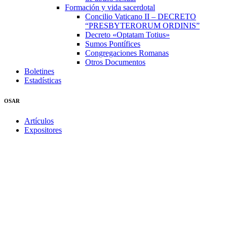
Formación y vida sacerdotal
Concilio Vaticano II – DECRETO
“PRESBYTERORUM ORDINIS”
Decreto «Optatam Totius»
Sumos Pontífices
Congregaciones Romanas
Otros Documentos
Boletines
Estadísticas
OSAR
Artículos
Expositores