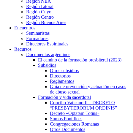
Región NEA
Región Litoral
Región Cuyo
Región Centro
Región Buenos Aires
Encuentros
Seminaristas
Formadores
Directores Espirituales
Recursos
Documentos argentinos
El camino de la formación presbiteral (2023)
Subsidios
Otros subsidios
Directorios
Reglamentos
Guía de prevención y actuación en casos
de abuso sexual
Formación y vida sacerdotal
Concilio Vaticano II – DECRETO
“PRESBYTERORUM ORDINIS”
Decreto «Optatam Totius»
Sumos Pontífices
Congregaciones Romanas
Otros Documentos