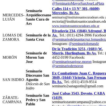
@SeminarioMayorSanJoseLaPlata
Calles 114 y 13 N° 301, (6600)
Seminario
Mercedes, Bs As.
MERCEDES-
Arquidiocesano
seminario@institutosantocuradears.edu 
LUJÁN
Santo Cura de
rectoria@institutosantocuradears.ed
Ars
www.institutosantocuradears.edu.ar
Rivadavia 234, (1846) Adrogué, B
LOMAS DE
Seminario de la
As.
Tel.: (011) 4294-3996 Faceboo
ZAMORA
Santa Cruz
@seminariodelasantacruz.lomasdez
Instagram:
@seminariolomasdz
De la Tradición 3251, (1681) W.
Seminario de
Morris, Hurlingham. Bs As.
Tel.: 
MORÓN
Moron San
4452-0199 Facebook:
Jose
@seminariosanjose.moron
Instagra
@seminariodemoron
Seminario
Ex Combatiente Juan C. Reguer
Diocesano San
3049, (1644) Victoria, San Ferna
SAN ISIDRO
Agustín
Bs As.
Tel.: (011) 4519-9514
Diócesis de San
seminario2sanagustin@gmail.com
Isidro
José Cubas 3543, Devoto, CABA
Seminario San
ZÁRATE-
(1419)
Pedro y San
CAMPANA
seminariozaratecampana@yahoo.co
Pablo