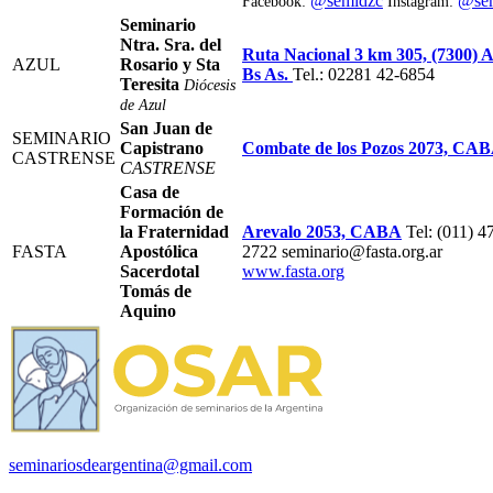
@semidzc
@se
Facebook:
Instagram:
Seminario
Ntra. Sra. del
Ruta Nacional 3 km 305, (7300) A
AZUL
Rosario y Sta
Bs As.
Tel.: 02281 42-6854
Teresita
Diócesis
de Azul
San Juan de
SEMINARIO
Capistrano
Combate de los Pozos 2073, CA
CASTRENSE
CASTRENSE
Casa de
Formación de
la Fraternidad
Arevalo 2053, CABA
Tel: (011) 4
FASTA
Apostólica
2722 seminario@fasta.org.ar
Sacerdotal
www.fasta.org
Tomás de
Aquino
seminariosdeargentina@gmail.com