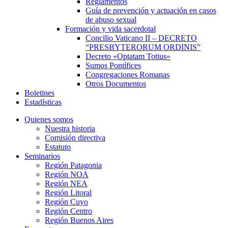
Reglamentos
Guía de prevención y actuación en casos
de abuso sexual
Formación y vida sacerdotal
Concilio Vaticano II – DECRETO
“PRESBYTERORUM ORDINIS”
Decreto «Optatam Totius»
Sumos Pontífices
Congregaciones Romanas
Otros Documentos
Boletines
Estadísticas
Quienes somos
Nuestra historia
Comisión directiva
Estatuto
Seminarios
Región Patagonia
Región NOA
Región NEA
Región Litoral
Región Cuyo
Región Centro
Región Buenos Aires