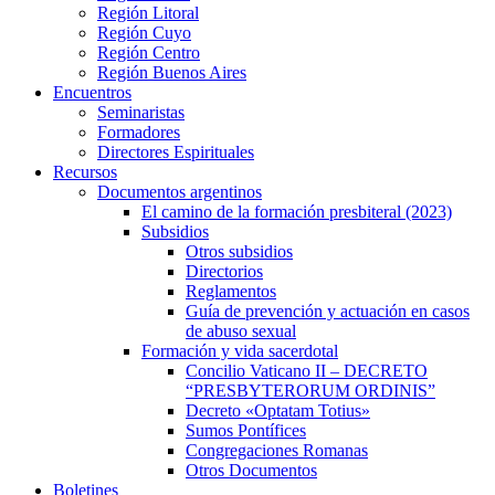
Región Litoral
Región Cuyo
Región Centro
Región Buenos Aires
Encuentros
Seminaristas
Formadores
Directores Espirituales
Recursos
Documentos argentinos
El camino de la formación presbiteral (2023)
Subsidios
Otros subsidios
Directorios
Reglamentos
Guía de prevención y actuación en casos
de abuso sexual
Formación y vida sacerdotal
Concilio Vaticano II – DECRETO
“PRESBYTERORUM ORDINIS”
Decreto «Optatam Totius»
Sumos Pontífices
Congregaciones Romanas
Otros Documentos
Boletines