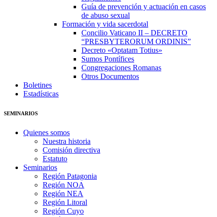
Guía de prevención y actuación en casos
de abuso sexual
Formación y vida sacerdotal
Concilio Vaticano II – DECRETO
“PRESBYTERORUM ORDINIS”
Decreto «Optatam Totius»
Sumos Pontífices
Congregaciones Romanas
Otros Documentos
Boletines
Estadísticas
SEMINARIOS
Quienes somos
Nuestra historia
Comisión directiva
Estatuto
Seminarios
Región Patagonia
Región NOA
Región NEA
Región Litoral
Región Cuyo