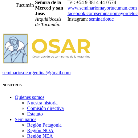
Señora de la
Tel: +54 9 3814 44-0574
Tucumán
Merced y san
www.seminariomayortucuman.com
José.
facebook.com/seminariomayordetu
Arquidiócesis
Instagram:
seminariotuc
de Tucumán.
seminariosdeargentina@gmail.com
NOSOTROS
Quienes somos
Nuestra historia
Comisión directiva
Estatuto
Seminarios
Región Patagonia
Región NOA
Región NEA