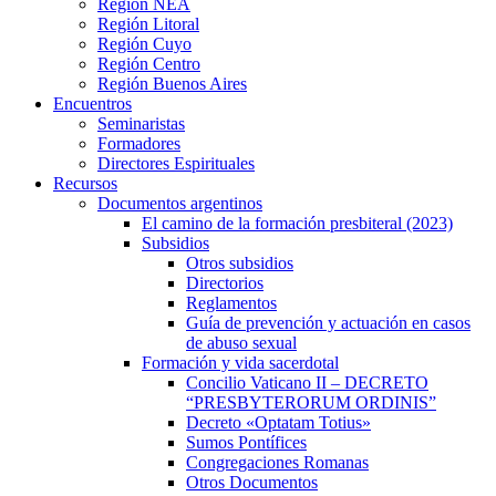
Región NEA
Región Litoral
Región Cuyo
Región Centro
Región Buenos Aires
Encuentros
Seminaristas
Formadores
Directores Espirituales
Recursos
Documentos argentinos
El camino de la formación presbiteral (2023)
Subsidios
Otros subsidios
Directorios
Reglamentos
Guía de prevención y actuación en casos
de abuso sexual
Formación y vida sacerdotal
Concilio Vaticano II – DECRETO
“PRESBYTERORUM ORDINIS”
Decreto «Optatam Totius»
Sumos Pontífices
Congregaciones Romanas
Otros Documentos