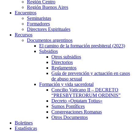
Región Centro
Región Buenos Aires
Encuentros
Seminaristas
Formadores
Directores Espirituales
Recursos
Documentos argentinos
El camino de la formación presbiteral (2023)
Subsidios
Otros subsidios
Directorios
Reglamentos
Guía de prevención y actuación en casos
de abuso sexual
Formación y vida sacerdotal
Concilio Vaticano II – DECRETO
“PRESBYTERORUM ORDINIS”
Decreto «Optatam Totius»
Sumos Pontífices
Congregaciones Romanas
Otros Documentos
Boletines
Estadísticas