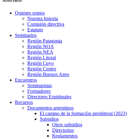
NOSOTROS
Quienes somos
Nuestra historia
Comisión directiva
Estatuto
Seminarios
Región Patagonia
Región NOA
Región NEA
Región Litoral
Región Cuyo
Región Centro
Región Buenos Aires
Encuentros
Seminaristas
Formadores
Directores Espirituales
Recursos
Documentos argentinos
El camino de la formación presbiteral (2023)
Subsidios
Otros subsidios
Directorios
Reglamentos