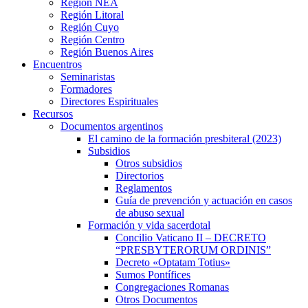
Región NEA
Región Litoral
Región Cuyo
Región Centro
Región Buenos Aires
Encuentros
Seminaristas
Formadores
Directores Espirituales
Recursos
Documentos argentinos
El camino de la formación presbiteral (2023)
Subsidios
Otros subsidios
Directorios
Reglamentos
Guía de prevención y actuación en casos
de abuso sexual
Formación y vida sacerdotal
Concilio Vaticano II – DECRETO
“PRESBYTERORUM ORDINIS”
Decreto «Optatam Totius»
Sumos Pontífices
Congregaciones Romanas
Otros Documentos