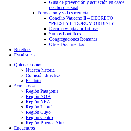
Guía de prevención y actuación en casos
de abuso sexual
Formación y vida sacerdotal
Concilio Vaticano II – DECRETO
“PRESBYTERORUM ORDINIS”
Decreto «Optatam Totius»
Sumos Pontífices
Congregaciones Romanas
Otros Documentos
Boletines
Estadísticas
Quienes somos
Nuestra historia
Comisión directiva
Estatuto
Seminarios
Región Patagonia
Región NOA
Región NEA
Región Litoral
Región Cuyo
Región Centro
Región Buenos Aires
Encuentros